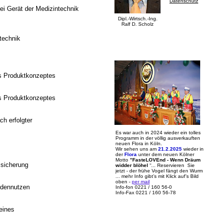
Datenschutz
ei Gerät der Medizintechnik
Dipl.-Wirtsch.-Ing.
Ralf D. Scholz
technik
es Produktkonzeptes
es Produktkonzeptes
h erfolgter
Es war auch in 2024 wieder ein tolles
Programm in der völlig ausverkauften
neuen Flora in Köln.
Wir sehen uns am
21.2.2025
wieder in
der
Flora
unter dem neuen Kölner
Motto
”FasteLOVEnd - Wenn Dräum
ssicherung
widder blöhel
“... Reservieren Sie
jetzt - der frühe Vogel fängt den Wurm
... mehr Info gibt’s mit Klick auf’s Bild
oben -
per mail
ndennutzen
Info-fon 0221 / 160 56-0
Info-Fax 0221 / 160 56-78
eines