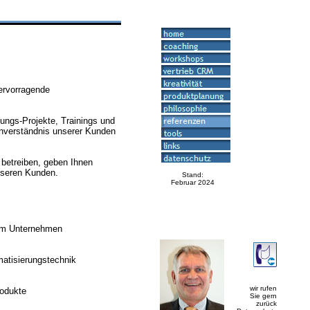
ervorragende
ungs-Projekte, Trainings und
inverständnis unserer Kunden
 betreiben, geben Ihnen
nseren Kunden.
Stand:
Februar 2024
hem Unternehmen
matisierungstechnik
wir rufen
rodukte
Sie gern
zurück