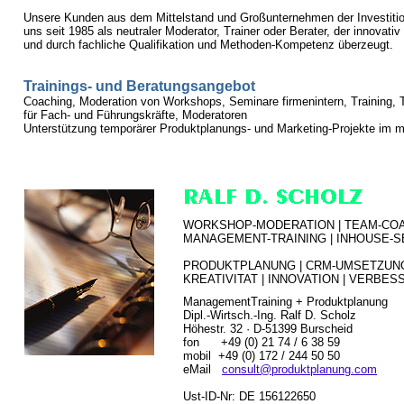
Unsere Kunden aus dem Mittelstand und Großunternehmen der Investitio
uns seit 1985 als neutraler Moderator, Trainer oder Berater, der innovativ 
und durch fachliche Qualifikation und Methoden-Kompetenz überzeugt.
Trainings- und Beratungsangebot
Coaching, Moderation von Workshops, Seminare firmenintern, Training, 
für Fach- und Führungskräfte, Moderatoren
Unterstützung temporärer Produktplanungs- und Marketing-Projekte im 
WORKSHOP-MODERATION | TEAM-
CO
MANAGEMENT-TRAINING |
INHOUSE-S
PRODUKTPLANUNG |
CRM-UMSETZUN
KREATIVITAT | INNOVATION | VERBE
ManagementTraining + Produktplanung
Dipl.-Wirtsch.-Ing. Ralf D. Scholz
Höhestr. 32
· D-51399 Burscheid
fon +49 (0) 21 74 / 6 38 59
mobil +49 (0) 172 / 244 50 50
eMail
consult@produktplanung.com
Ust-ID-Nr: DE 156122650