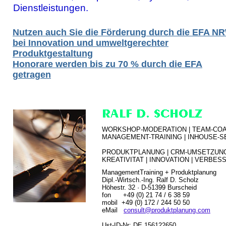
Dienstleistungen.
Nutzen auch Sie die Förderung durch die EFA N
bei Innovation und umweltgerechter
Produktgestaltung
Honorare werden bis zu 70 % durch die EFA
getragen
WORKSHOP-MODERATION | TEAM-
COA
MANAGEMENT-TRAINING |
INHOUSE-S
PRODUKTPLANUNG |
CRM-UMSETZUNG
KREATIVITAT | INNOVATION | VERBE
ManagementTraining + Produktplanung
Dipl.-Wirtsch.-Ing. Ralf D. Scholz
Höhestr. 32
· D-51399 Burscheid
fon +49 (0) 21 74 / 6 38 59
mobil +49 (0) 172 / 244 50 50
eMail
consult@produktplanung.com
Ust-ID-Nr: DE 156122650