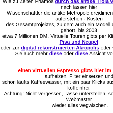
Wie zu Zeiten Priamos
durch das antike Troja
nach lassen hier
Wissenschaftler die antike Metropole dreidimens
auferstehen - Kosten
des Gesamtprojektes, zu dem auch ein Modell 
gehört, bis 2003
etwa 7 Millionen DM. Virtuelle Touren gibts per Kl
Pisa und Neapel
oder zur
digital rekonstruierten Akropolis
oder v
Sie auch mehr
diese
oder
diese
Ansicht vo
...
einen virtuellen
Espresso gibts hier i
aufheizen, Filter einsetzen un
schon läufts Kaffeewasser, mit ein paar Klicks aus
koffeinfrei.
Achtung: Nicht vergessen, Tasse unterstellen, 
Webmaster
wieder alles wegwischen.