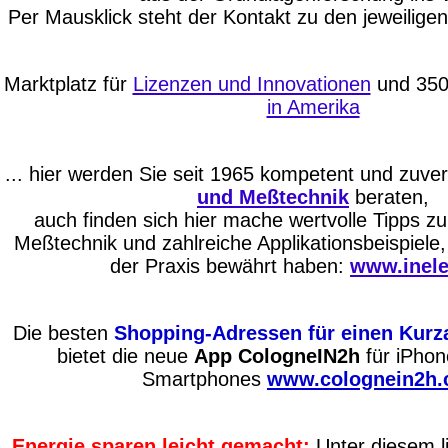
Per Mausklick steht der Kontakt zu den jeweilige
Marktplatz für
Lizenzen und Innovationen
und 35
in Amerika
... hier werden Sie seit 1965 kompetent und zuver
und Meßtechnik
beraten,
auch finden sich hier mache wertvolle Tipps z
Meßtechnik und zahlreiche Applikationsbeispiele, d
der Praxis bewährt haben:
www.inele
Die besten
Shopping-Adressen für einen Kurza
bietet die neue
App CologneIN2h
für iPho
Smartphones
www.colognein2h
Energie sparen leicht gemacht:
Unter diesem l