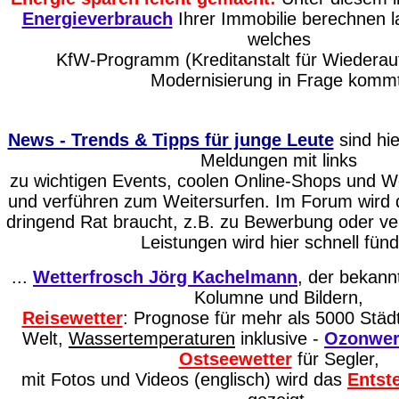
Energieverbrauch
Ihrer Immobilie berechnen l
welches
KfW-Programm (Kreditanstalt für Wiederauf
Modernisierung in Frage kommt
News - Trends & Tipps für junge Leute
sind hie
Meldungen mit links
zu wichtigen Events, coolen Online-Shops und We
und verführen zum Weitersurfen. Im Forum wird d
dringend Rat braucht, z.B. zu Bewerbung oder 
Leistungen wird hier schnell fünd
...
Wetterfrosch Jörg Kachelmann
, der bekann
Kolumne und Bildern,
Reisewetter
: Prognose für mehr als 5000 Städ
Welt,
Wassertemperaturen
inklusive -
Ozonwer
Ostseewetter
für Segler,
mit Fotos und Videos (englisch) wird das
Entst