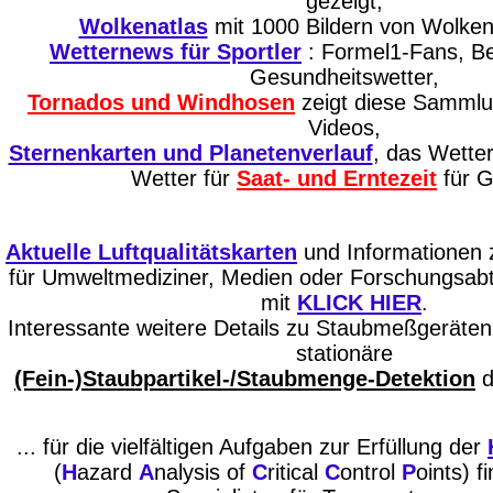
gezeigt,
Wolkenatlas
mit 1000 Bildern von Wolken
Wetternews für Sportler
: Formel1-Fans, B
Gesundheitswetter,
Tornados und Windhosen
zeigt diese Sammlu
Videos,
Sternenkarten und Planetenverlauf
, das Wetter
Wetter für
Saat- und Erntezeit
für G
Aktuelle Luftqualitätskarten
und Informationen
für Umweltmediziner, Medien oder Forschungsabt
mit
KLICK HIER
.
Interessante weitere Details zu Staubmeßgeräten 
stationäre
(Fein-)Staubpartikel-/Staubmenge-Detektion
d
... für die vielfältigen Aufgaben zur Erfüllung der
(
H
azard
A
nalysis of
C
ritical
C
ontrol
P
oints) f