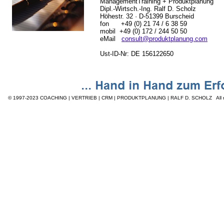
ManagementTraining + Produktplanung
Dipl.-Wirtsch.-Ing. Ralf D. Scholz
Höhestr. 32
· D-51399 Burscheid
fon +49 (0) 21 74 / 6 38 59
mobil +49 (0) 172 / 244 50 50
eMail
consult@produktplanung.com
Ust-ID-Nr: DE 156122650
© 1997-2023
COACHING | VERTRIEB | CRM | PRODUKTPLANUNG | RALF D. SCHOLZ All ri